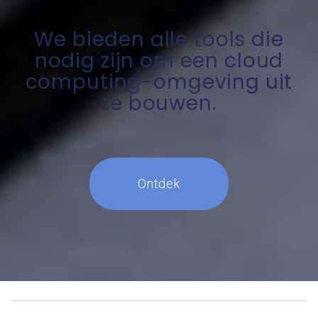
We bieden alle tools die
nodig zijn om een cloud
computing-omgeving uit
te bouwen.
Ontdek